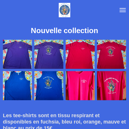
Passer
au
contenu
principal
Nouvelle collection
Les tee-shirts sont en tissu respirant et
disponibles en fuchsia, bleu roi, orange, mauve et
blanc au prix de 15€.